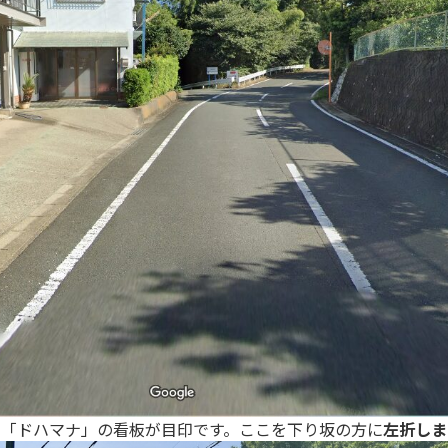
と「
ドハマナ」の看板が目印です。ここを下り坂の方に
左折しま