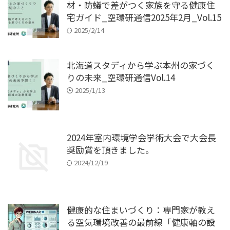
材・防蟻で差がつく家族を守る健康住
宅ガイド_空環研通信2025年2月_Vol.15
2025/2/14
北海道スタディから学ぶ本州の家づく
りの未来_空環研通信Vol.14
2025/1/13
2024年室内環境学会学術大会で大会長
奨励賞を頂きました。
2024/12/19
健康的な住まいづくり：専門家が教え
る空気環境改善の最前線「健康軸の設