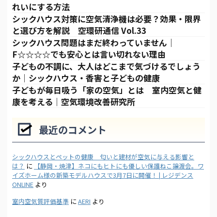
れいにする方法
シックハウス対策に空気清浄機は必要？効果・限界
と選び方を解説 空環研通信 Vol.33
シックハウス問題はまだ終わっていません｜
F☆☆☆☆でも安心とは言い切れない理由
子どもの不調に、大人はどこまで気づけるでしょう
か｜シックハウス・香害と子どもの健康
子どもが毎日吸う「家の空気」とは 室内空気と健
康を考える｜空気環境改善研究所
最近のコメント
シックハウスとペットの健康 匂いと建材が空気に与える影響と
は？
に
【静岡・焼津】ネコにもヒトにも優しい保護ねこ譲渡会。ワ
イズホーム様の新築モデルハウスで3月7日に開催！ | レジデンス
ONLINE
より
室内空気質評価基準
に
AERI
より