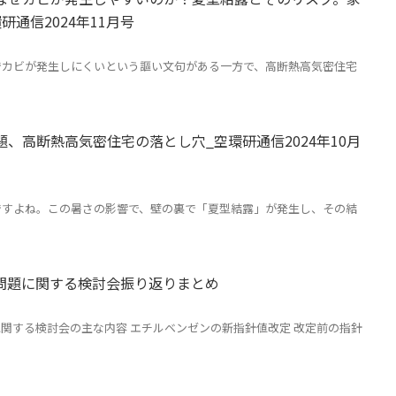
通信2024年11月号
でカビが発生しにくいという謳い文句がある一方で、高断熱高気密住宅
、高断熱高気密住宅の落とし穴_空環研通信2024年10月
ですよね。この暑さの影響で、壁の裏で「夏型結露」が発生し、その結
問題に関する検討会振り返りまとめ
関する検討会の主な内容 エチルベンゼンの新指針値改定 改定前の指針