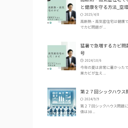
と健康を守る方法_空環研
2025/4/8
高断熱・高気密住宅は健康
でカビ問題が ...
猛暑で急増するカビ問題
号
2024/10/6
今年の夏は非常に暑かった
果カビが生え ...
第２７回シックハウス
2024/9/9
第２７回シックハウス問題に
値は38 ...