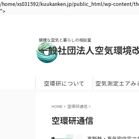
/home/xs031592/kuukanken.jp/public_html/wp-content/them
">
健康な空気と暮らしの相談室
一般社団法人空気環境
空環研について
空気測定エアみ
HOME
>
空環研通信
>
空環研通信
高断熱・高気密住宅で