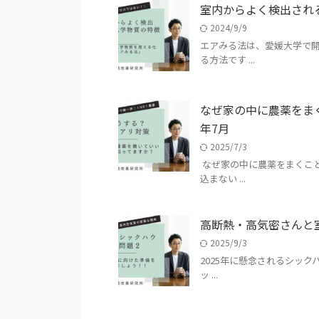
室内からよく検出される
2024/9/9
エアみる法は、愛媛大学で開
る方法です ...
なぜ家の中に農薬をまく
年7月
2025/7/3
なぜ家の中に農薬をまくこと
込まない ...
高断熱・高気密さんと
2025/9/3
2025年に懸念されるシック
ッ ...