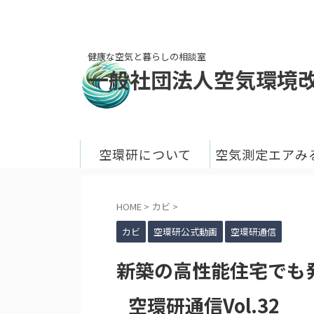
健康な空気と暮らしの相談室
一般社団法人空気環境
空環研について
空気測定エアみ
HOME
>
カビ
>
カビ
空環研公式動画
空環研通信
新築の高性能住宅でも
_空環研通信Vol.32